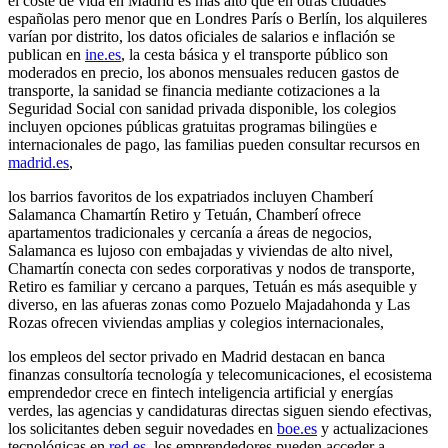
el coste de vida en Madrid es más alto que en otras ciudades
españolas pero menor que en Londres París o Berlín, los alquileres
varían por distrito, los datos oficiales de salarios e inflación se
publican en
ine.es
, la cesta básica y el transporte público son
moderados en precio, los abonos mensuales reducen gastos de
transporte, la sanidad se financia mediante cotizaciones a la
Seguridad Social con sanidad privada disponible, los colegios
incluyen opciones públicas gratuitas programas bilingües e
internacionales de pago, las familias pueden consultar recursos en
madrid.es
,
los barrios favoritos de los expatriados incluyen Chamberí
Salamanca Chamartín Retiro y Tetuán, Chamberí ofrece
apartamentos tradicionales y cercanía a áreas de negocios,
Salamanca es lujoso con embajadas y viviendas de alto nivel,
Chamartín conecta con sedes corporativas y nodos de transporte,
Retiro es familiar y cercano a parques, Tetuán es más asequible y
diverso, en las afueras zonas como Pozuelo Majadahonda y Las
Rozas ofrecen viviendas amplias y colegios internacionales,
los empleos del sector privado en Madrid destacan en banca
finanzas consultoría tecnología y telecomunicaciones, el ecosistema
emprendedor crece en fintech inteligencia artificial y energías
verdes, las agencias y candidaturas directas siguen siendo efectivas,
los solicitantes deben seguir novedades en
boe.es
y actualizaciones
tecnológicas en
red.es
, los emprendedores pueden acceder a