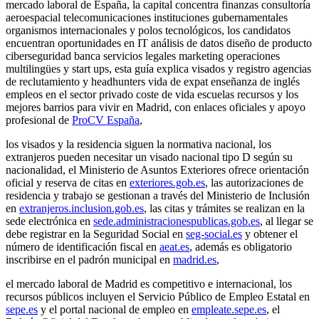
mercado laboral de España, la capital concentra finanzas consultoría
aeroespacial telecomunicaciones instituciones gubernamentales
organismos internacionales y polos tecnológicos, los candidatos
encuentran oportunidades en IT análisis de datos diseño de producto
ciberseguridad banca servicios legales marketing operaciones
multilingües y start ups, esta guía explica visados y registro agencias
de reclutamiento y headhunters vida de expat enseñanza de inglés
empleos en el sector privado coste de vida escuelas recursos y los
mejores barrios para vivir en Madrid, con enlaces oficiales y apoyo
profesional de
ProCV España
,
los visados y la residencia siguen la normativa nacional, los
extranjeros pueden necesitar un visado nacional tipo D según su
nacionalidad, el Ministerio de Asuntos Exteriores ofrece orientación
oficial y reserva de citas en
exteriores.gob.es
, las autorizaciones de
residencia y trabajo se gestionan a través del Ministerio de Inclusión
en
extranjeros.inclusion.gob.es
, las citas y trámites se realizan en la
sede electrónica en
sede.administracionespublicas.gob.es
, al llegar se
debe registrar en la Seguridad Social en
seg-social.es
y obtener el
número de identificación fiscal en
aeat.es
, además es obligatorio
inscribirse en el padrón municipal en
madrid.es
,
el mercado laboral de Madrid es competitivo e internacional, los
recursos públicos incluyen el Servicio Público de Empleo Estatal en
sepe.es
y el portal nacional de empleo en
empleate.sepe.es
, el